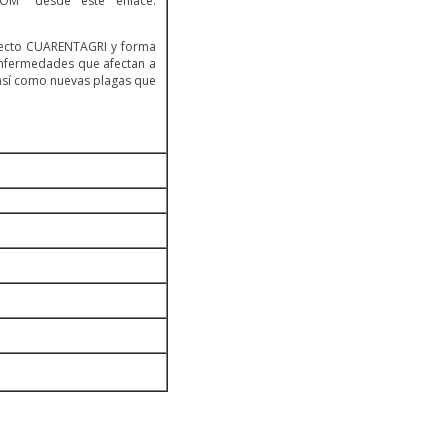
OM" desde este enlace:
: 693560
oyecto CUARENTAGRI y forma
enfermedades que afectan a
, así como nuevas plagas que