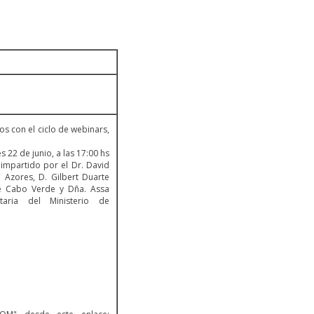
 con el ciclo de webinars,
 22 de junio, a las 17:00 hs
á impartido por el Dr. David
 Azores, D. Gilbert Duarte
de Cabo Verde y Dña. Assa
taria del Ministerio de
egal.
guiente: