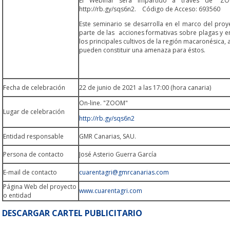
El Webinar será impartido a través de "ZO
http://rb.gy/sqs6n2. Código de Acceso
Este seminario se desarrolla en el marco del pr
parte de las acciones formativas sobre plagas y 
los principales cultivos de la región macaronésica
pueden constituir una amenaza para éstos.
Fecha de celebración
22 de junio de 2021 a las 17:00 (hora canaria)
On-line. "ZOOM"
Lugar de celebración
http://rb.gy/sqs6n2
Entidad responsable
GMR Canarias, SAU.
Persona de contacto
José Asterio Guerra García
E-mail de contacto
cuarentagri@gmrcanarias.com
Página Web del proyecto
www.cuarentagri.com
o entidad
DESCARGAR CARTEL PUBLICITARIO