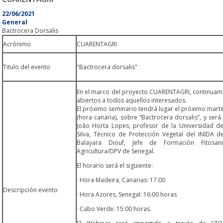
22/06/2021
General
Bactrocera Dorsalis
Acrónimo
CUARENTAGRI
Titulo del evento
"Bactrocera dorsalis"
En el marco del proyecto CUARENTAGRI, continuamos
abiertos a todos aquellos interesados.
El próximo seminario tendrá lugar el próximo martes
(hora canaria), sobre “Bactrocera dorsalis”, y ser
João Horta Lopes, profesor de la Universidad de
Silva, Técnico de Protección Vegetal del INIDA 
Balayara Diouf, Jefe de Formación Fitosani
Agricultura/DPV de Sen
El horario será el si
· Hora Madeira, Canarias: 17:00
Descripción evento
· Hora Azores, Senegal: 16:00 horas
· Cabo Verde: 15:00 horas.