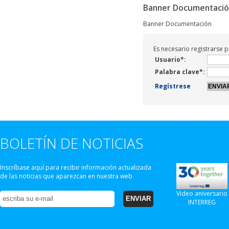
Banner Documentaci
Banner Documentación
Es necesario registrarse 
Usuario*:
Palabra clave*:
Regístrese
BOLETÍN DE NOTICIAS
Inscríbase aquí para recibir información actualizada
de las noticias que aparezcan en nuestra web
Video aniversario
INTERREG