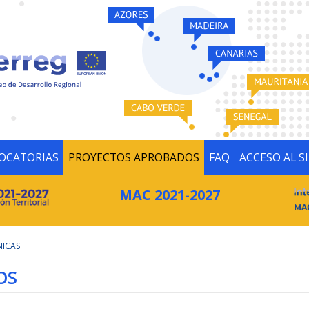
OCATORIAS
PROYECTOS APROBADOS
FAQ
ACCESO AL S
MAC 2021-2027
NICAS
OS