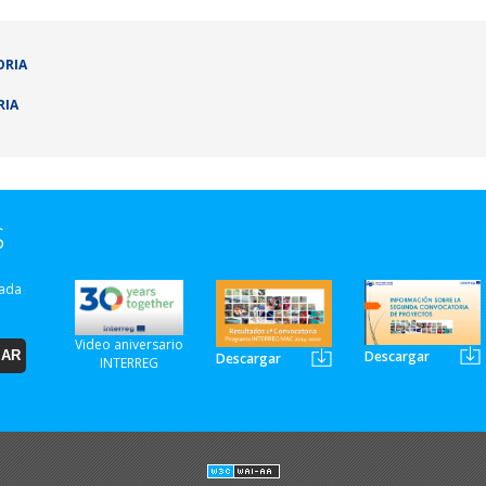
ORIA
RIA
S
zada
Video aniversario
Descargar
Descargar
INTERREG