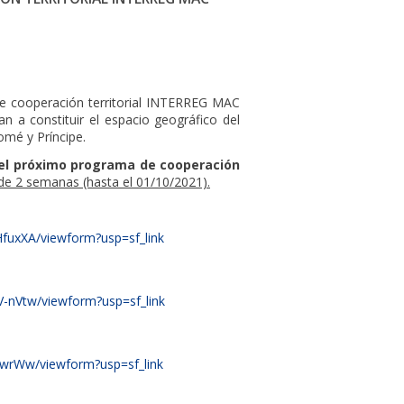
 cooperación territorial INTERREG MAC
n a constituir el espacio geográfico del
omé y Príncipe.
 del próximo programa de cooperación
e 2 semanas (hasta el 01/10/2021).
uxXA/viewform?usp=sf_link
nVtw/viewform?usp=sf_link
wrWw/viewform?usp=sf_link