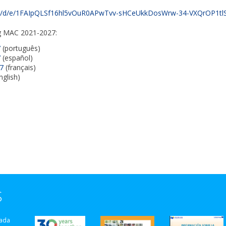
ms/d/e/1FAIpQLSf16hl5vOuR0APwTvv-sHCeUkkDosWrw-34-VXQrOP1tlSq
eg MAC 2021-2027:
7
(português)
7
(español)
7
(français)
nglish)
S
zada