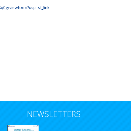
0g/viewform?usp=sf_link
NEWSLETTERS