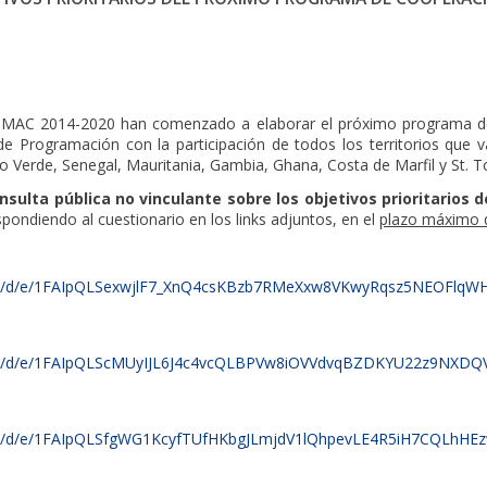
 MAC 2014-2020 han comenzado a elaborar el próximo programa de
e Programación con la participación de todos los territorios que va
 Verde, Senegal, Mauritania, Gambia, Ghana, Costa de Marfil y St. T
sulta pública no vinculante sobre los objetivos prioritarios
pondiendo al cuestionario en los links adjuntos, en el
plazo máximo d
rms/d/e/1FAIpQLSexwjlF7_XnQ4csKBzb7RMeXxw8VKwyRqsz5NEOFlqWHf
rms/d/e/1FAIpQLScMUyIJL6J4c4vcQLBPVw8iOVVdvqBZDKYU22z9NXDQV-
rms/d/e/1FAIpQLSfgWG1KcyfTUfHKbgJLmjdV1lQhpevLE4R5iH7CQLhHEz