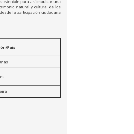
 sostenible para así impulsar una
imonio natural y cultural de los
 desde la participación ciudadana
ión/País
rias
res
eira