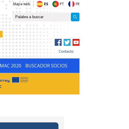
Mapa web
ES
PT
FR
Contacto
IMAC 2020
BUSCADOR SOCIOS