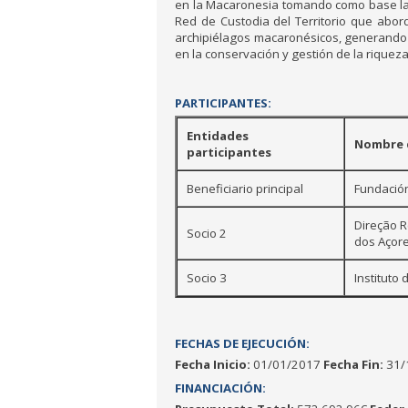
en la Macaronesia tomando como base la e
Red de Custodia del Territorio que abord
archipiélagos macaronésicos, generando s
en la conservación y gestión de la riqueza
PARTICIPANTES:
Entidades
Nombre d
participantes
Beneficiario principal
Fundación
Direção R
Socio 2
dos Açor
Socio 3
Instituto
FECHAS DE EJECUCIÓN:
Fecha Inicio:
01/01/2017
Fecha Fin:
31/
FINANCIACIÓN: