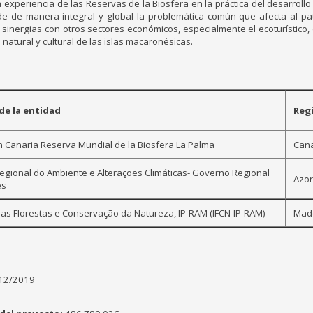
xperiencia de las Reservas de la Biosfera en la práctica del desarrollo
e de manera integral y global la problemática común que afecta al patr
inergias con otros sectores económicos, especialmente el ecoturístico,
 natural y cultural de las islas macaronésicas.
e la entidad
Reg
 Canaria Reserva Mundial de la Biosfera La Palma
Cana
egional do Ambiente e Alterações Climáticas- Governo Regional
Azo
es
 das Florestas e Conservação da Natureza, IP-RAM (IFCN-IP-RAM)
Mad
12/2019