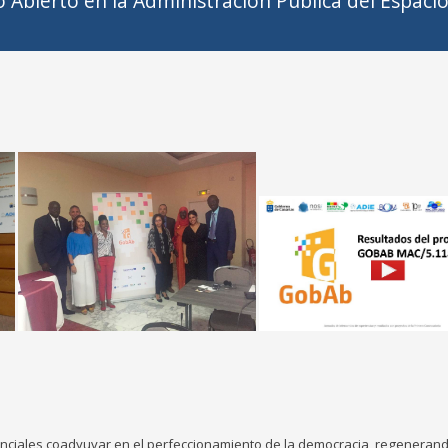
o Abierto en la Administración Pública del Espac
nciales coadyuvar en el perfeccionamiento de la democracia, regenerand