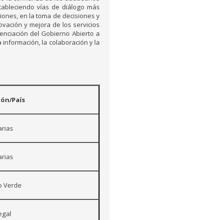
stableciendo vías de diálogo más
ciones, en la toma de decisiones y
novación y mejora de los servicios
otenciación del Gobierno Abierto a
 información, la colaboración y la
ión/País
rias
rias
o Verde
egal