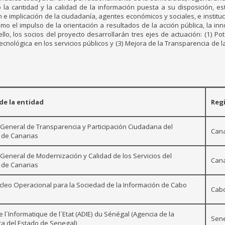
 la cantidad y la calidad de la información puesta a su disposición, e
 e implicación de la ciudadanía, agentes económicos y sociales, e institu
como el impulso de la orientación a resultados de la acción pública, la in
ello, los socios del proyecto desarrollarán tres ejes de actuación: (1) P
ecnológica en los servicios públicos y (3) Mejora de la Transparencia de la
e la entidad
Reg
 General de Transparencia y Participación Ciudadana del
Cana
 de Canarias
 General de Modernización y Calidad de los Servicios del
Cana
 de Canarias
cleo Operacional para la Sociedad de la Información de Cabo
Cab
 l´Informatique de l´Etat (ADIE) du Sénégal (Agencia de la
Sen
ca del Estado de Senegal)