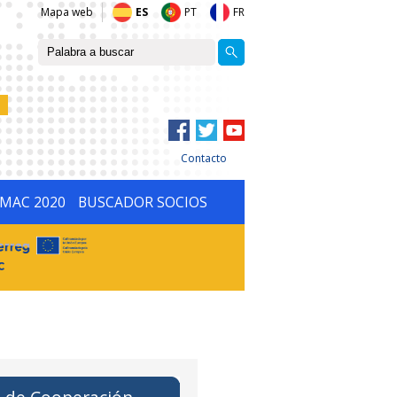
Mapa web
ES
PT
FR
Contacto
IMAC 2020
BUSCADOR SOCIOS