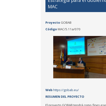
Estrategia para el Gobiern
MAC
Proyecto
GOBAB
Código
MAC/5.11a/070
Web
https://gobab.eu/
RESUMEN DEL PROYECTO
El proyecto GOBAB tendrá como fines ese