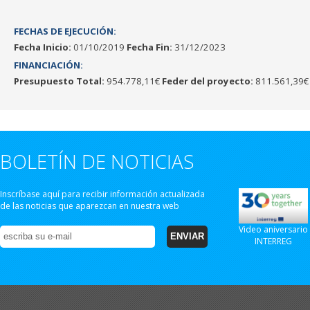
FECHAS DE EJECUCIÓN:
Fecha Inicio:
01/10/2019
Fecha Fin:
31/12/2023
FINANCIACIÓN:
Presupuesto Total:
954.778,11€
Feder del proyecto:
811.561,39€
BOLETÍN DE NOTICIAS
Inscríbase aquí para recibir información actualizada
de las noticias que aparezcan en nuestra web
Video aniversario
INTERREG