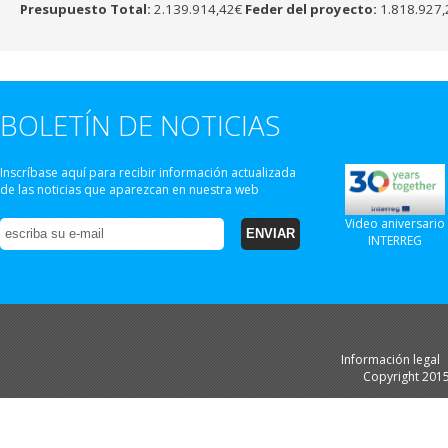
Presupuesto Total:
2.139.914,42€
Feder del proyecto:
1.818.927,
BOLETÍN DE NOTICIAS
Inscríbase aquí para recibir información actualizada
de las noticias que aparezcan en nuestra web
Video aniversario
INTERREG
Información legal
Copyright 201