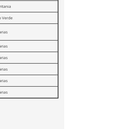
itania
o Verde
rias
rias
rias
rias
rias
rias