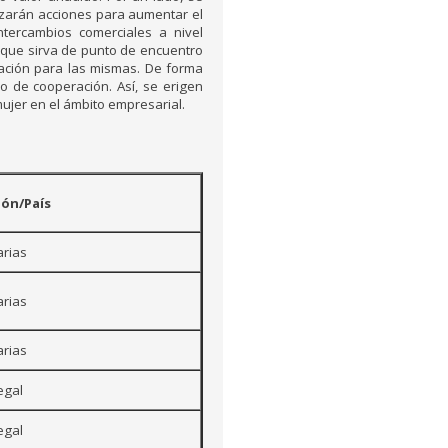
lizarán acciones para aumentar el
ntercambios comerciales a nivel
 que sirva de punto de encuentro
ación para las mismas. De forma
io de cooperación. Así, se erigen
ujer en el ámbito empresarial.
ión/País
rias
rias
rias
egal
egal