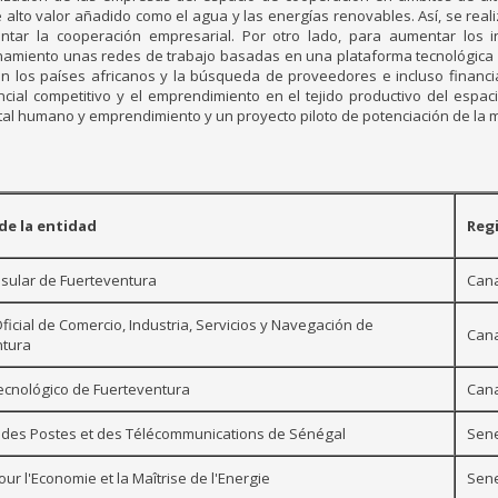
e alto valor añadido como el agua y las energías renovables. Así, se rea
tar la cooperación empresarial. Por otro lado, para aumentar los i
onamiento unas redes de trabajo basadas en una plataforma tecnológica
n los países africanos y la búsqueda de proveedores e incluso financi
cial competitivo y el emprendimiento en el tejido productivo del espac
tal humano y emprendimiento y un proyecto piloto de potenciación de la m
e la entidad
Reg
nsular de Fuerteventura
Cana
icial de Comercio, Industria, Servicios y Navegación de
Cana
ntura
ecnológico de Fuerteventura
Cana
 des Postes et des Télécommunications de Sénégal
Sen
ur l'Economie et la Maîtrise de l'Energie
Sen