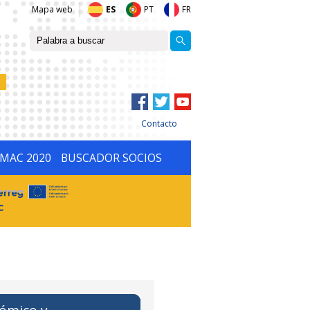
Mapa web
ES
PT
FR
Contacto
IMAC 2020
BUSCADOR SOCIOS