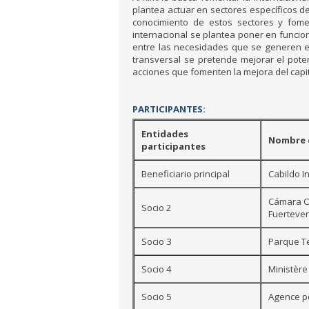
plantea actuar en sectores específicos d
conocimiento de estos sectores y fomen
internacional se plantea poner en funci
entre las necesidades que se generen e
transversal se pretende mejorar el poten
acciones que fomenten la mejora del capi
PARTICIPANTES:
Entidades
Nombre d
participantes
Beneficiario principal
Cabildo I
Cámara Of
Socio 2
Fuerteve
Socio 3
Parque T
Socio 4
Ministère
Socio 5
Agence po