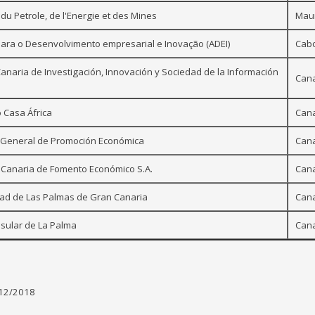
 du Petrole, de l'Energie et des Mines
Maur
ara o Desenvolvimento empresarial e Inovação (ADEI)
Cab
anaria de Investigación, Innovación y Sociedad de la Información
Cana
 Casa África
Cana
n General de Promoción Económica
Cana
 Canaria de Fomento Económico S.A.
Cana
dad de Las Palmas de Gran Canaria
Cana
nsular de La Palma
Cana
12/2018