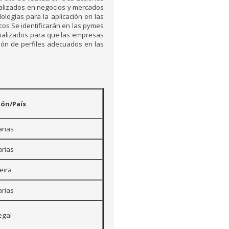
cializados en negocios y mercados
ologías para la aplicación en las
cos Se identificarán en las pymes
cializados para que las empresas
ción de perfiles adecuados en las
ión/País
rias
rias
eira
rias
egal