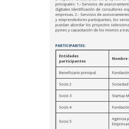
principales: 1.- Servicios de asesoramie
digitales Identificación de consultores e
empresas. 2.- Servicios de asesoramiento 
y emprendedores participantes, los servi
puedan abordar los proyectos seleccionad
pymes y capacitación de los mismos a tra
PARTICIPANTES:
Entidades
Nombre d
participantes
Beneficiario principal
Fundación
Socio 2
Sociedad 
Socio 3
Startup M
Socio 4
Fundación
Agencia p
Socio 5
Empresas