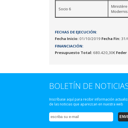
Ministère
Socio 6
Modernisa
FECHAS DE EJECUCIÓN:
Fecha Inicio:
01/10/2019
Fecha Fin:
31/
FINANCIACIÓN:
Presupuesto Total:
680.420,30€
Feder 
BOLETÍN DE NOTICIA
Inscríbase aquí para recibir información actuali
de las noticias que aparezcan en nuestra web