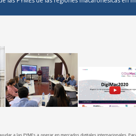
de las PYMEs de las regiones macaronésicas en m
ayudar a las PYMEs a operar en mercados digitales internacionales. Para