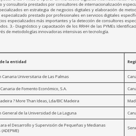
nto y consultoría prestados por consultores de internacionalización espe
specializados en estrategia de negocios digitales y elaboración de metod
especializado prestado por profesionales en servicios digitales específi
cios especializados más importantes y la detección de consultores espe
os. 3.- Diagnóstico y capacitación de los RRHH de las PYMEs Identifica
vés de metodologías innovadoras intensivas en tecnología.
e la entidad
Reg
 Canaria Universitaria de Las Palmas
Cana
Canaria de Fomento Económico, S.A.
Cana
adeira ? More Than Ideas, Lda/BIC Madeira
Mad
 General de la Universidad de La Laguna
Cana
ara el Desarrollo y Supervisión de Pequeñas y Medianas
Sen
 (ADEPME)