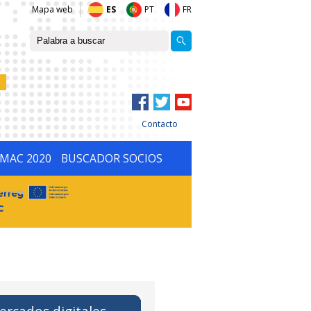
Mapa web
ES
PT
FR
Contacto
IMAC 2020
BUSCADOR SOCIOS