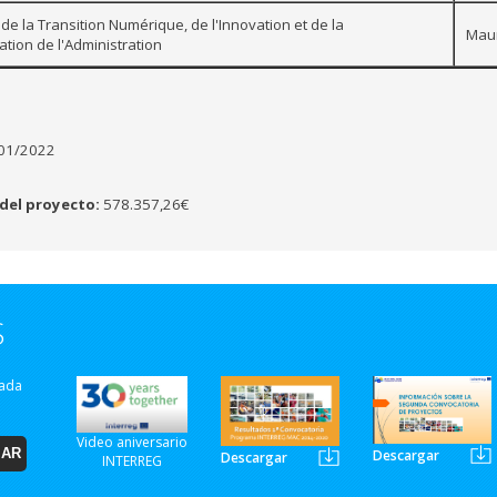
 de la Transition Numérique, de l'Innovation et de la
Maur
tion de l'Administration
01/2022
del proyecto:
578.357,26€
S
zada
Video aniversario
Descargar
Descargar
INTERREG