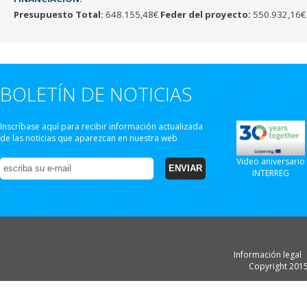
Presupuesto Total:
648.155,48€
Feder del proyecto:
550.932,16€
BOLETÍN DE NOTICIAS
Inscríbase aquí para recibir información actualizada
de las noticias que aparezcan en nuestra web
Video aniversario
INTERREG
Información legal
Copyright 201