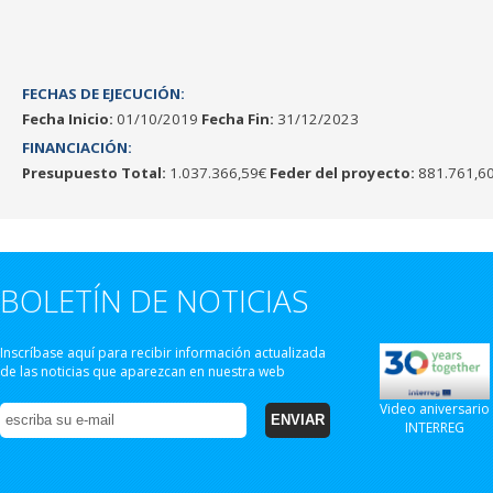
FECHAS DE EJECUCIÓN:
Fecha Inicio:
01/10/2019
Fecha Fin:
31/12/2023
FINANCIACIÓN:
Presupuesto Total:
1.037.366,59€
Feder del proyecto:
881.761,6
BOLETÍN DE NOTICIAS
Inscríbase aquí para recibir información actualizada
de las noticias que aparezcan en nuestra web
Video aniversario
INTERREG