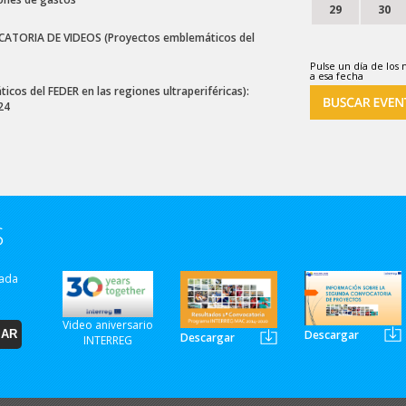
29
30
ATORIA DE VIDEOS (Proyectos emblemáticos del
Pulse un día de los 
a esa fecha
s del FEDER en las regiones ultraperiféricas):
24
S
zada
Video aniversario
Descargar
Descargar
INTERREG