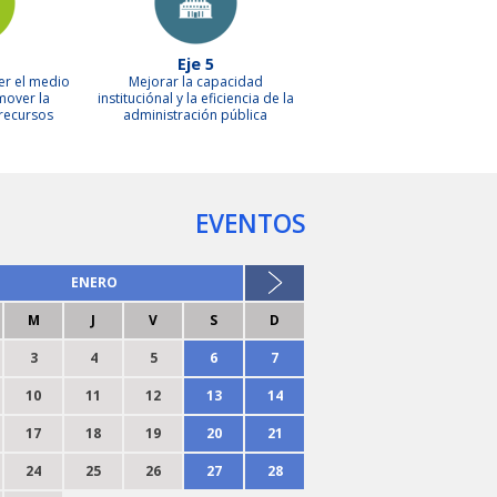
Eje 5
er el medio
Mejorar la capacidad
mover la
instituciónal y la eficiencia de la
 recursos
administración pública
EVENTOS
ENERO
M
J
V
S
D
3
4
5
6
7
10
11
12
13
14
17
18
19
20
21
24
25
26
27
28