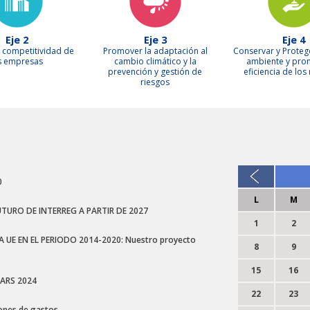
Eje 2
Eje 3
Eje 4
a competitividad de
Promover la adaptación al
Conservar y Proteg
s empresas
cambio climático y la
ambiente y pro
prevención y gestión de
eficiencia de los
riesgos
0
L
M
UTURO DE INTERREG A PARTIR DE 2027
1
2
 UE EN EL PERIODO 2014-2020: Nuestro proyecto
8
9
15
16
ARS 2024
22
23
ones de gastos